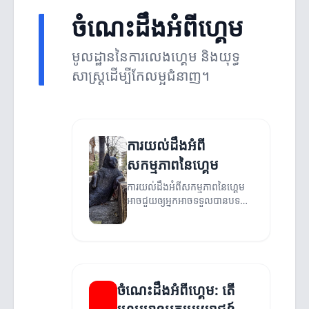
ចំណេះដឹងអំពីហ្គេម
មូលដ្ឋាននៃការលេងហ្គេម និងយុទ្ធ
សាស្ត្រដើម្បីកែលម្អជំនាញ។
ការយល់ដឹងអំពី
សកម្មភាពនៃហ្គេម
ការយល់ដឹងអំពីសកម្មភាពនៃហ្គេម
អាចជួយឲ្យអ្នកអាចទទួលបានបទ
ពិសោធន៍ល្អបំផុត។
ចំណេះដឹងអំពីហ្គេម: តើ