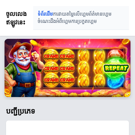
ចូលលេង
ទំព័រដើម
ការវាយតម្លៃលើហ្គេម
ព័ត៌មានហ្គេម
ឥឡូវនេះ
ចំណេះដឹងអំពីហ្គេម
ការប្រកួតហ្គេម
បញ្ជីប្រភេទ