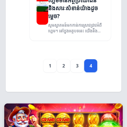
ហ្គេមមានអត្ថប្រយោជន៍
និងសារៈសំខាន់យ៉ាងដូច
ម្តេច?
សូមស្វាគមន៍មកកាន់ការស្រាវជ្រាវអំពី
ហ្គេម។ នៅក្នុងអត្ថបទនេះ យើងនឹង
ពិភាក្សាអំពីអត្ថប្រយោជន៍និង
សារៈសំខាន់នៃហ្គេម។
1
2
3
4