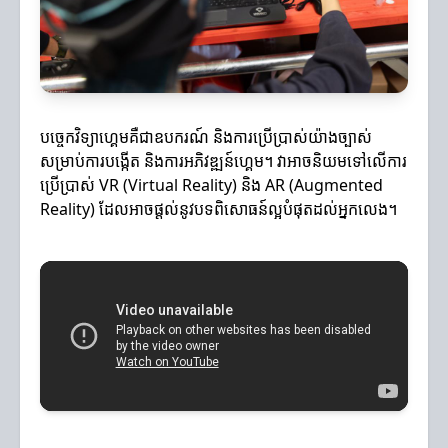
បច្ចេកវិទ្យាហ្គេមគឺជាឧបករណ៍ និងការប្រើប្រាស់យ៉ាងច្បាស់
សម្រាប់ការបង្កើត និងការអភិវឌ្ឍន៍ហ្គេម។ វាអាចនិយមទៅលើការ
ប្រើប្រាស់ VR (Virtual Reality) និង AR (Augmented
Reality) ដែលអាចផ្ដល់នូវបទពិសោធន៍ល្អបំផុតដល់អ្នកលេង។