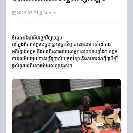
2026-05-31
Admin
ចំណេះដឹងអំពីបច្ចេកវិទ្យាហ្គេម
នៅក្នុងពិភពហ្គេមបច្ចុប្បន្ន បច្ចេកវិទ្យាបានចូលមកសំដៅការ
អភិវឌ្ឍន៍ហ្គេម និងបទពិសោធន៍របស់អ្នកលេងយ៉ាងខ្លាំង។ ហ្គេម
ទាន់សម័យមួយបានប្រើប្រាស់បច្ចេកវិទ្យា និងឧបករណ៍ថ្មីៗដើម្បី
ផ្ដល់នូវបទពិសោធន៍ដែលល្អបង្អស់។