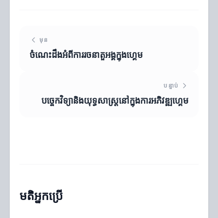
មុន
ចំណេះដឹងអំពីការរចនាតួអង្គក្នុងហ្គេម
បន្ទាប់
បច្ចេកវិទ្យានិងយុទ្ធសាស្ត្រនៅក្នុងការអភិវឌ្ឍហ្គេម
មតិអ្នកប្រើ