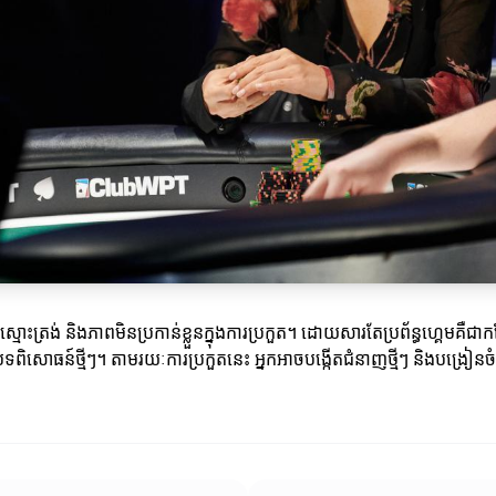
ពស្មោះត្រង់ និងភាពមិនប្រកាន់ខ្លួនក្នុងការប្រកួត។ ដោយសារតែប្រព័ន្ធហ្គេមគឺជ
ទពិសោធន៍ថ្មីៗ។ តាមរយៈការប្រកួតនេះ អ្នកអាចបង្កើតជំនាញថ្មីៗ និងបង្រៀនច