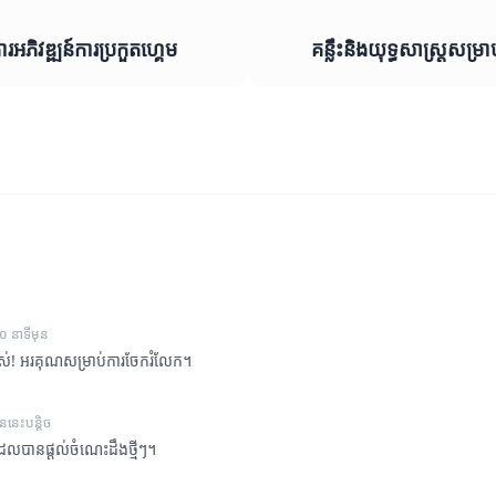
អភិវឌ្ឍន៍ការប្រកួតហ្គេម
គន្លឹះនិងយុទ្ធសាស្ត្រសម្រា
០ នាទីមុន
ស់! អរគុណសម្រាប់ការចែករំលែក។
ុននេះបន្តិច
ែលបានផ្តល់ចំណេះដឹងថ្មីៗ។