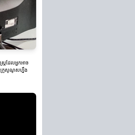
ាស្ត្រដែលអ្នកអាច
ីក្រូសូណូសហ្នឹង