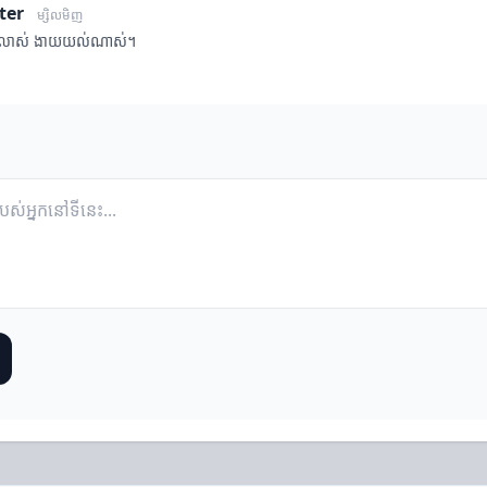
ter
ម្សិលមិញ
បាស់លាស់ ងាយយល់ណាស់។