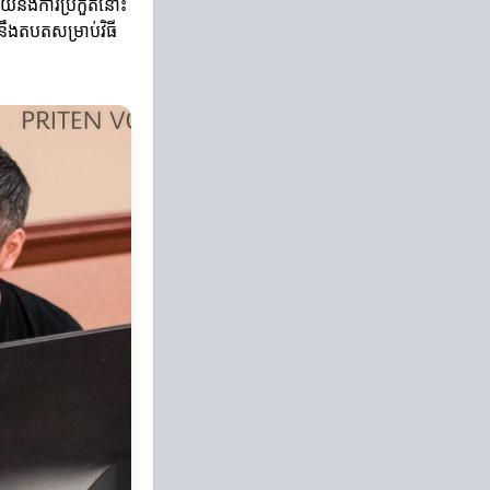
ន័យនិងការប្រកួតនោះ
នឹងតបតសម្រាប់វិធី