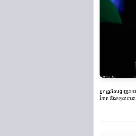
អ្នកត្រូវតែបង្ហាញភា
រំខាន និងទទួលបានប