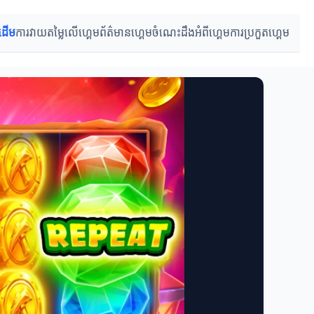
រដើម
ការវាយតម្លៃលើហ្គេម
ព័ត៌មានហ្គេម
ចំណេះដឹងអំពីហ្គេម
ការប្រកួតហ្គេម