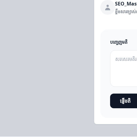
SEO_Mas
ខ្លឹមសារច្
បញ្ចេញមតិ
ផ្ញើមតិ