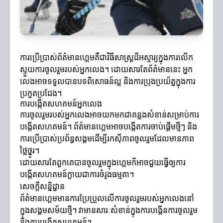
ការប្រើប្រាស់ព័ត៌មានហ្គេមគឺជាវិធីសាស្ត្រដ៏អស្ចារ្យក្នុងការលើក
ស្ទួយការចូលរួមរបស់អ្នកលេង។ ដោយសារតែព័ត៌មាននេះ អ្នក
លេងអាចទទួលបានបទពិសោធន៍ល្អ និងការប្រុងប្រយ័ត្នក្នុងការ
ប្រកួតប្រជែង។
ការបង្កើតសហគមន៍អ្នកលេង
ការចូលរួមរបស់អ្នកលេងអាចយកមកជាគន្លងសំខាន់សម្រាប់ការ
បង្កើតសហគមន៍។ ព័ត៌មានហ្គេមអាចបង្កើតការចាប់ផ្តើមថ្មីៗ និង
ការប្រើប្រាស់ប្រព័ន្ធសង្គមដើម្បីរកស៊ីភាពចូលរួមដែលមានភាព
ថ្លៃថ្នូរ។
ដោយសារតែពួកគេបានចូលរួមក្នុងហ្គេមក៏អាចជួយធ្វើឲ្យការ
បង្កើតសហគមន៍ក្លាយជាការចំរូងធម្មតា។
សេចក្តីសន្និដ្ឋាន
ព័ត៌មានហ្គេមមានការប្រែប្រួលលើការចូលរួមរបស់អ្នកលេងនៅ
ក្នុងសង្គមសម័យថ្មី។ វាមានសារៈសំខាន់ក្នុងការបង្កើនការចូលរួម
និងការបង្កើតសហគមន៍។