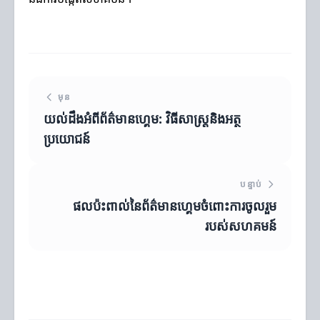
មុន
យល់ដឹងអំពីព័ត៌មានហ្គេម: វិធីសាស្ត្រនិងអត្ថ
ប្រយោជន៍
បន្ទាប់
ផលប៉ះពាល់នៃព័ត៌មានហ្គេមចំពោះការចូលរួម
របស់សហគមន៍