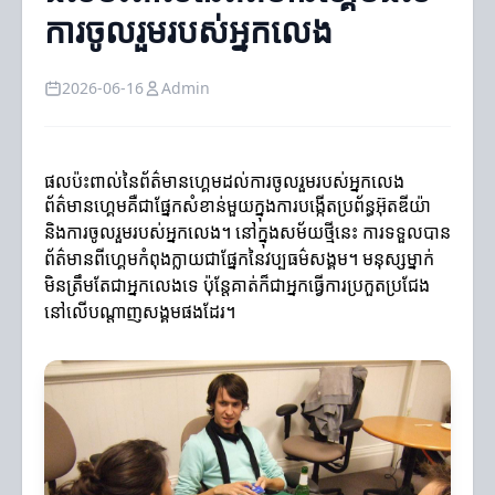
ការចូលរួមរបស់អ្នកលេង
2026-06-16
Admin
ផលប៉ះពាល់នៃព័ត៌មានហ្គេមដល់ការចូលរួមរបស់អ្នកលេង
ព័ត៌មានហ្គេមគឺជាផ្នែកសំខាន់មួយក្នុងការបង្កើតប្រព័ន្ធអ៊ុតឌីយ៉ា
និងការចូលរួមរបស់អ្នកលេង។ នៅក្នុងសម័យថ្មីនេះ ការទទួលបាន
ព័ត៌មានពីហ្គេមកំពុងក្លាយជាផ្នែកនៃវប្បធម៌សង្គម។ មនុស្សម្នាក់
មិនត្រឹមតែជាអ្នកលេងទេ ប៉ុន្តែគាត់ក៏ជាអ្នកធ្វើការប្រកួតប្រជែង
នៅលើបណ្តាញសង្គមផងដែរ។