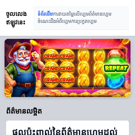
ចូលលេង
ទំព័រដើម
ការវាយតម្លៃលើហ្គេម
ព័ត៌មានហ្គេម
ឥឡូវនេះ
ចំណេះដឹងអំពីហ្គេម
ការប្រកួតហ្គេម
ព័ត៌មានលម្អិត
ផលប៉ះពាល់នៃព័ត៌មានហ្គេមដល់