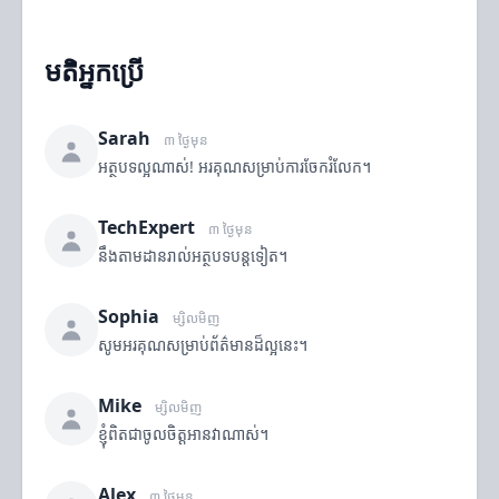
មតិអ្នកប្រើ
Sarah
៣ ថ្ងៃមុន
អត្ថបទល្អណាស់! អរគុណសម្រាប់ការចែករំលែក។
TechExpert
៣ ថ្ងៃមុន
នឹងតាមដានរាល់អត្ថបទបន្តទៀត។
Sophia
ម្សិលមិញ
សូមអរគុណសម្រាប់ព័ត៌មានដ៏ល្អនេះ។
Mike
ម្សិលមិញ
ខ្ញុំពិតជាចូលចិត្តអានវាណាស់។
Alex
៣ ថ្ងៃមុន