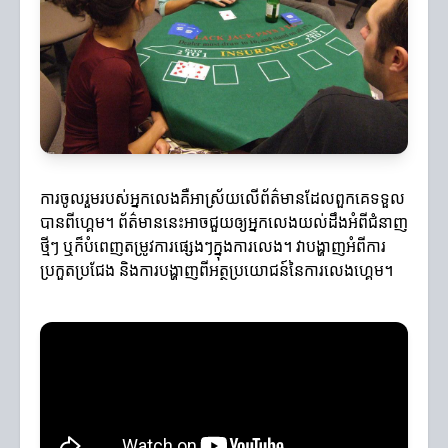
ការចូលរួមរបស់អ្នកលេងគឺអាស្រ័យលើព័ត៌មានដែលពួកគេទទួល
បានពីហ្គេម។ ព័ត៌មាននេះអាចជួយឲ្យអ្នកលេងយល់ដឹងអំពីជំនាញ
ថ្មីៗ ឬក៏បំពេញតម្រូវការផ្សេងៗក្នុងការលេង។ វាបង្ហាញអំពីការ
ប្រកួតប្រជែង និងការបង្ហាញពីអត្ថប្រយោជន៍នៃការលេងហ្គេម។