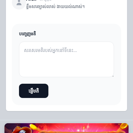
ខ្លឹមសារច្បាស់លាស់ ងាយយល់ណាស់។
បញ្ចេញមតិ
ផ្ញើមតិ