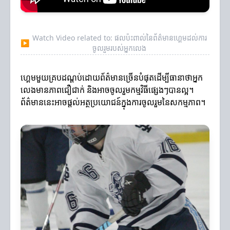
Watch Video related to: ផលប៉ះពាល់នៃព័ត៌មានហ្គេមដល់ការ
▶
ចូលរួមរបស់អ្នកលេង
ហ្គេមមួយគ្របដណ្តប់ដោយព័ត៌មានច្រើនបំផុតដើម្បីធានាថាអ្នក
លេងមានភាពជឿជាក់ និងអាចចូលរួមកម្មវិធីផ្សេងៗបានល្អ។
ព័ត៌មាននេះអាចផ្តល់អត្ថប្រយោជន៍ក្នុងការចូលរួមនៃសកម្មភាព។