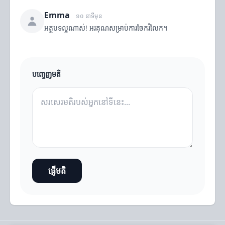
Emma
១០ នាទីមុន
អត្ថបទល្អណាស់! អរគុណសម្រាប់ការចែករំលែក។
បញ្ចេញមតិ
ផ្ញើមតិ