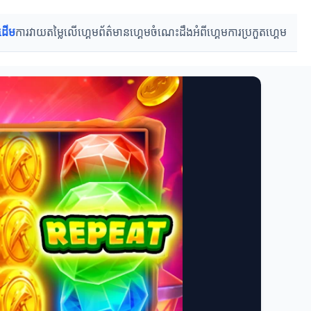
រដើម
ការវាយតម្លៃលើហ្គេម
ព័ត៌មានហ្គេម
ចំណេះដឹងអំពីហ្គេម
ការប្រកួតហ្គេម