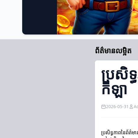
ព័ត៌មានលម្អិត
ប្រសិទ
កីឡា
2026-05-31
A
ប្រសិទ្ធភាពនៃព័ត៌មា