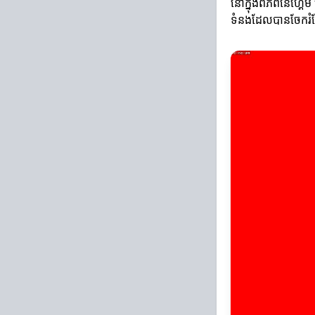
នៅក្នុងពិភពនៃហ្គេម
ទំនងដែលបានចែករំល