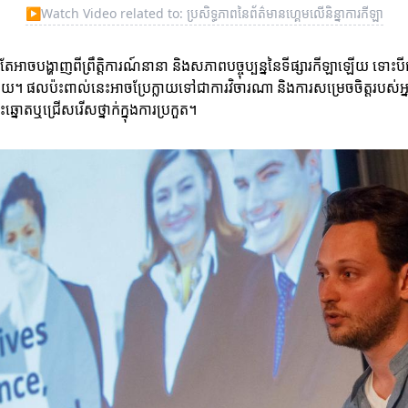
▶
Watch Video related to: ប្រសិទ្ធភាពនៃព័ត៌មានហ្គេមលើនិន្នាការ​កីឡា
មតែអាចបង្ហាញពីព្រឹត្តិការណ៍នានា និងសភាពបច្ចុប្បន្ននៃទីផ្សារកីឡាឡើយ ទោះប
ដោយ។ ផលប៉ះពាល់នេះអាចប្រែក្លាយទៅជាការវិចារណា និងការសម្រេចចិត្តរបស
ឆ្នោតឬជ្រើសរើសថ្នាក់ក្នុងការប្រកួត។