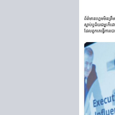
ព័ត៌មានហ្គេមមិនត្រឹ
ស្លាប់ឬជ័យជម្នះក៏
ដែលពួកគេធ្វើការបោះ