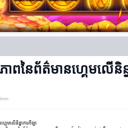
្ធភាពនៃព័ត៌មានហ្គេមលើនិន្ន
dmin
នហ្គេមលើនិន្នាការ​កីឡា