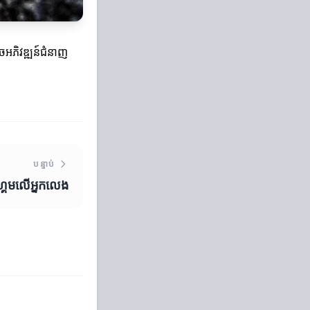
ាចអភិវឌ្ឍន៍ជំនាញ
បន្ទាប់
្គេមលើអ្នកលេង