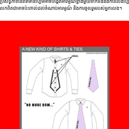
 ប្រសិទ្ធភាពនៃព័ត៌មានហ្គេមអាចបង្កើតអារម្មណ៍ខ្លាំងមួយទាក់ទងនឹងការលេងហ្គ
ែកពិតជាអាចប៉ះពាល់ដល់ចំណាប់អារម្មណ៍ និងការចូលរួមរបស់អ្នកលេង។