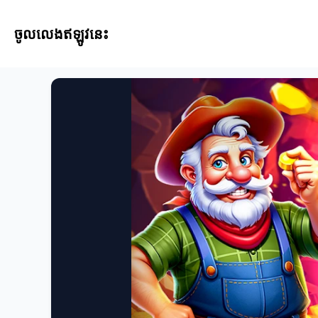
ចូលលេងឥឡូវនេះ