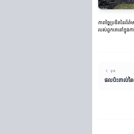
ភាពច្នៃប្រឌិតនៃព័ត
របស់ពួកគេនៅក្នុងក
មុន
ផលប៉ះពាល់នៃព