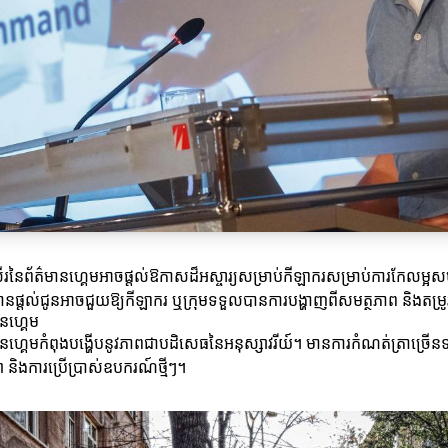
ើរនៃព័ត៌មានហ្គេមអាចផ្តល់ឱកាសដ៏អស្ចារ្យសម្រាប់កីឡាករសម្រាប់ការកែលម្អ
បានផ្ដល់ជូនអាចជួយឱ្យកីឡាករ ឬក្រុមទទួលបានការបង្ហាញពីសមត្ថភាព និងតម្រ
មានហ្គេម
ព័ត៌មានហ្គេមកំពុងបង្ហើបនូវភាពជាបដិសេធនៃអនុស្សាវរីយ៍។ មានការកំណត់ត្រាច្រើ
្យា និងការប្រើប្រាស់ឧបករណ៍ថ្មីៗ។