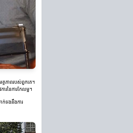
សមត្ថភាពរបស់ពួកគេ។
ូវការនៃការកែលម្អ។
នទាក់ទងនឹងការ