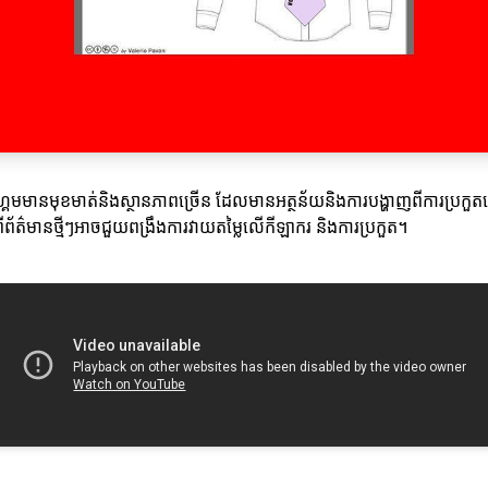
នហ្គេមមានមុខមាត់និងស្ថានភាពច្រើន ដែលមានអត្ថន័យនិងការបង្ហាញពីការប្រកួតផ
ព័ត៌មានថ្មីៗអាចជួយពង្រឹងការវាយតម្លៃលើកីឡាករ និងការប្រកួត។