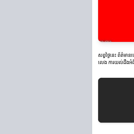
សព្វថ្ងៃនេះ ព័ត៌មា
លេង ការយល់ដឹងអំពី