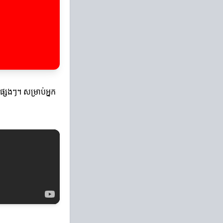
្សេងៗ។ សម្រាប់អ្នក