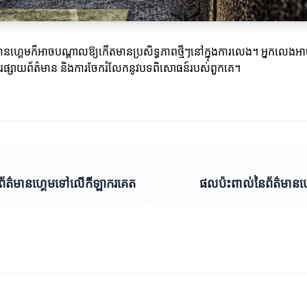
៌មានហ្គេមក៏អាចបណ្តាលឱ្យកើតមានប្រសិទ្ធភាពថ្មីៗនៅក្នុងការលេង។ អ្នកលេងអ
ារផ្សាយព័ត៌មាន និងការចែករំលែកនូវបទពិសោធន៍របស់ពួកគេ។
័ត៌មានហ្គេមទៅលើកីឡាករគេត
ផលប៉ះពាល់នៃព័ត៌មានហ