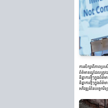
ការសិក្សាពីភាពប្រស
ព័ត៌មានល្អដែលត្រូវ
និន្នាការថ្មីៗក្នុងព័ត៌
និន្នាការថ្មីៗក្នុង
អភិវឌ្ឍន៍នៃបច្ចេកវិទ