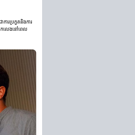
ីជាការប្រកួតនិងការ
់អ្នកលេងនៅពេល